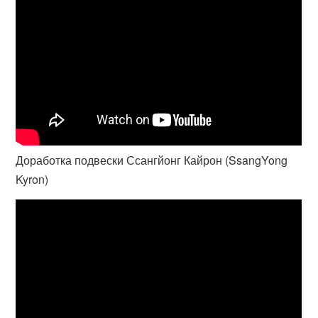
Доработка подвески Ссангйонг Кайрон (SsangYong
Kyron)