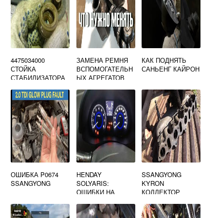
4475034000
ЗАМЕНА РЕМНЯ
КАК ПОДНЯТЬ
СТОЙКА
ВСПОМОГАТЕЛЬН
САНЬЕНГ КАЙРОН
СТАБИЛИЗАТОРА
ЫХ АГРЕГАТОВ
ПЕРЕДНЕГО
RENAULT KOLEOS
SSANG YONG
ОШИБКА P0674
HENDAY
SSANGYONG
SSANGYONG
SOLYARIS:
KYRON
ОШИБКИ НА
КОЛЛЕКТОР
АВТОМОБИЛЕ
ВЫПУСКНОЙ