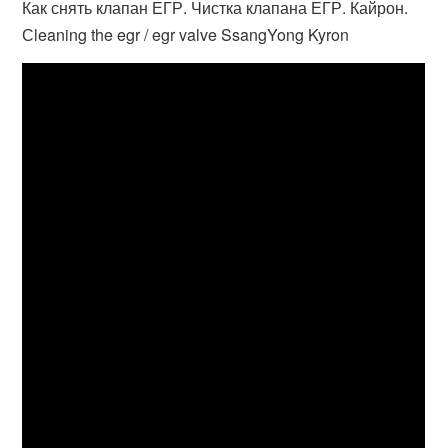
Как снять клапан ЕГР. Чистка клапана ЕГР. Кайрон.
Сleaning the egr / egr valve SsangYong Kyron