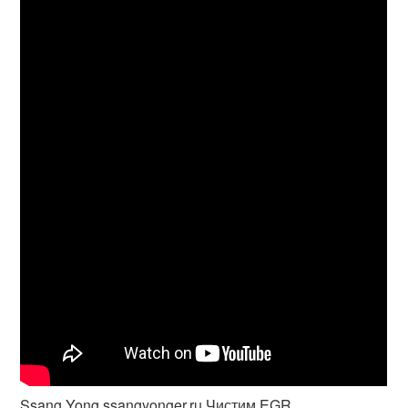
Ssang Yong ssangyonger.ru Чистим EGR