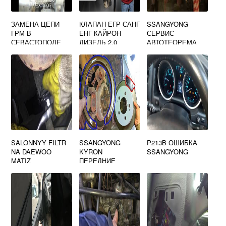
ЗАМЕНА ЦЕПИ
КЛАПАН ЕГР САНГ
SSANGYONG
ГРМ В
ЕНГ КАЙРОН
СЕРВИС
СЕВАСТОПОЛЕ
ДИЗЕЛЬ 2.0
АВТОТЕОРЕМА
SALONNYY FILTR
SSANGYONG
P213B ОШИБКА
NA DAEWOO
KYRON
SSANGYONG
MATIZ
ПЕРЕДНИЕ
ТОРМОЗНЫЕ
ДИСКИ