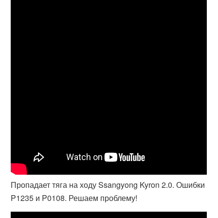
Пропадает тяга на ходу Ssangyong Kyron 2.0. Ошибки
P1235 и P0108. Решаем проблему!