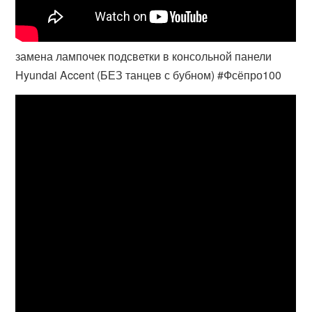
замена лампочек подсветки в консольной панели
Hyundai Accent (БЕЗ танцев с бубном) #Фсёпро100