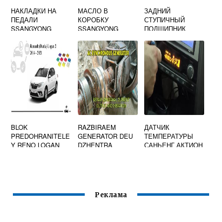
НАКЛАДКИ НА
МАСЛО В
ЗАДНИЙ
ПЕДАЛИ
КОРОБКУ
СТУПИЧНЫЙ
SSANGYONG
SSANGYONG
ПОДШИПНИК
KYRON
ISTANA
САНЬЕНГ КАЙРОН
BLOK
RAZBIRAEM
ДАТЧИК
PREDOHRANITELE
GENERATOR DEU
ТЕМПЕРАТУРЫ
Y RENO LOGAN
DZHENTRA
САНЬЕНГ АКТИОН
SALONA I
СПОРТ
PRIKURIVATELYA
Реклама