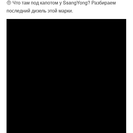
🤨 Что там под капотом у SsangYong? Разбираем
последний дизель этой марки.