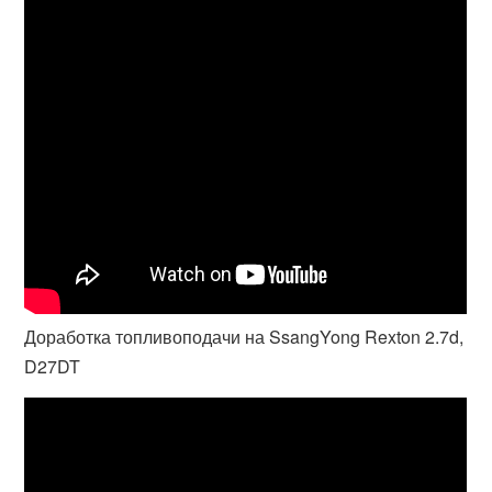
Доработка топливоподачи на SsangYong Rexton 2.7d,
D27DT