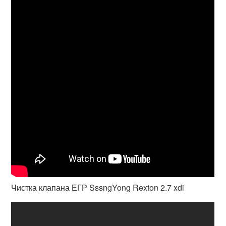
Чистка клапана ЕГР SssngYong Rexton 2.7 xdi