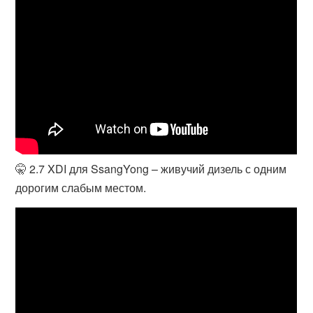
🤫 2.7 XDI для SsangYong – живучий дизель с одним
дорогим слабым местом.