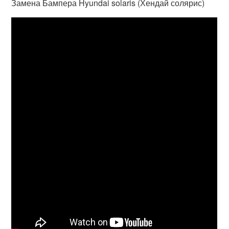
Замена Бампера Hyundai solaris (Хендай солярис)