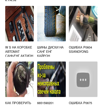
KYRON
W S НА КОРОБКЕ
ШИНЫ ДИСКИ НА
ОШИБКА P0604
АВТОМАТ
САНГ ЕНГ
SSANGYONG
САНЬЕНГ АКТИОН
КАЙРОН
КАК ПРОВЕРИТЬ
6651590201
ОШИБКА P0675