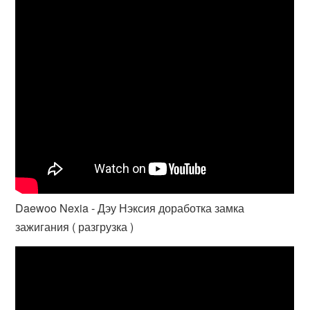
Daewoo Nexia - Дэу Нэксия доработка замка
зажигания ( разгрузка )