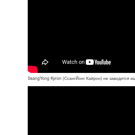
SsangYong Kyron (СсангЙонг Кайрон) не заводится 