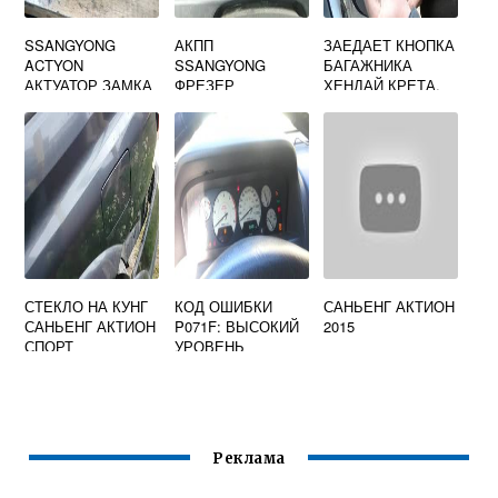
SSANGYONG
АКПП
ЗАЕДАЕТ КНОПКА
ACTYON
SSANGYONG
БАГАЖНИКА
АКТУАТОР ЗАМКА
ФРЕЗЕР
ХЕНДАЙ КРЕТА.
ДВЕРИ
ЧТО ДЕЛАТЬ?
СТЕКЛО НА КУНГ
КОД ОШИБКИ
САНЬЕНГ АКТИОН
САНЬЕНГ АКТИОН
P071F: ВЫСОКИЙ
2015
СПОРТ
УРОВЕНЬ
СИГНАЛА В ЦЕПИ
B
ПЕРЕКЛЮЧАТЕЛЯ
РЕЖИМА
ПЕРЕДАЧ
Реклама