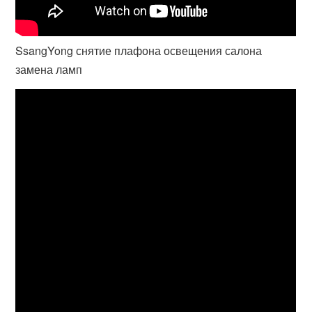
SsangYong снятие плафона освещения салона
замена ламп