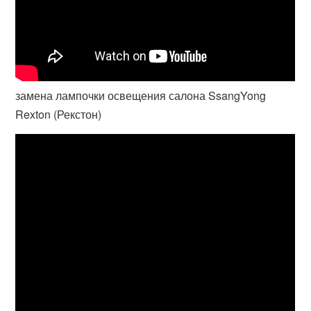
замена лампочки освещения салона SsangYong
Rexton (Рекстон)