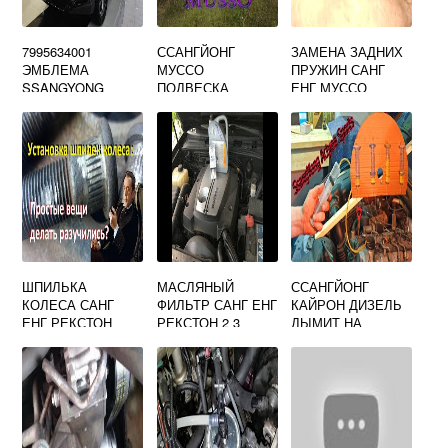
7995634001
ССАНГЙОНГ
ЗАМЕНА ЗАДНИХ
ЭМБЛЕМА
МУССО
ПРУЖИН САНГ
SSANGYONG
ПОДВЕСКА
ЕНГ МУССО
ШПИЛЬКА
МАСЛЯНЫЙ
ССАНГЙОНГ
КОЛЕСА САНГ
ФИЛЬТР САНГ ЕНГ
КАЙРОН ДИЗЕЛЬ
ЕНГ РЕКСТОН
РЕКСТОН 2 3
ДЫМИТ НА
БЕНЗИН
ХОЛОДНУЮ