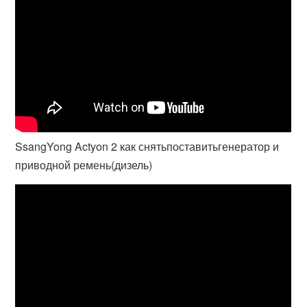
SsangYong Actyon 2 как снятьпоставитьгенератор и
приводной ремень(дизель)