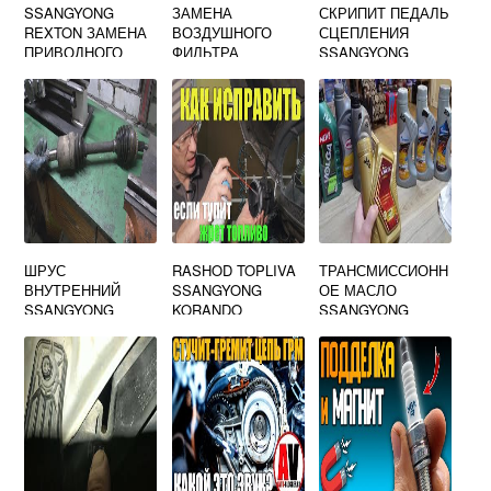
SSANGYONG
ЗАМЕНА
СКРИПИТ ПЕДАЛЬ
REXTON ЗАМЕНА
ВОЗДУШНОГО
СЦЕПЛЕНИЯ
ПРИВОДНОГО
ФИЛЬТРА
SSANGYONG
РЕМНЯ
САНЬЕНГ АКТИОН
ACTYON NEW
БЕНЗИН
ШРУС
RASHOD TOPLIVA
ТРАНСМИССИОНН
ВНУТРЕННИЙ
SSANGYONG
ОЕ МАСЛО
SSANGYONG
KORANDO
SSANGYONG
KORANDO
80W90