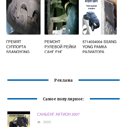
ГРЕМЯТ
РЕМОНТ
5714034004 SSANG
СУППОРТА
РУЛЕВОЙ РЕЙКИ
YONG РАМКА
SSANGYONG
САНГ ЕНГ
РАДИАТОРА
ACTYON NEW
РЕКСТОН 2
SSANGYONG
ACTYON 10
НИЖНЯЯ OE
Реклама
Самое популярное:
САНЬЕНГ АКТИОН 2007
3900