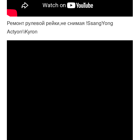
Ремонт рулевой рейки,не снимая !SsangYong
Actyon\\Kyron