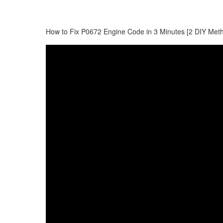
How to Fix P0672 Engine Code in 3 Minutes [2 DIY Meth