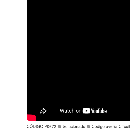
CÓDIGO P0672 🟢 Solucionado 🟢 Código avería Circuit