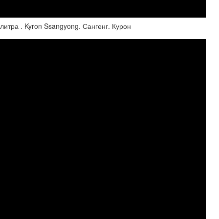
 литра . Kyron Ssangyong. Сангенг. Курон