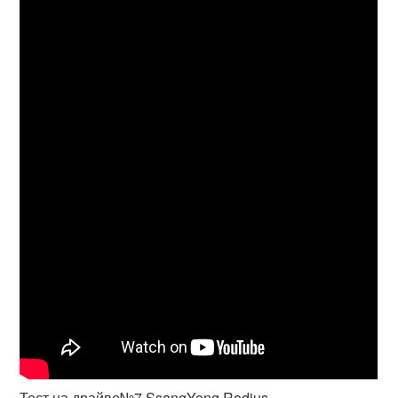
Тест на драйве№7 SsangYong Rodius