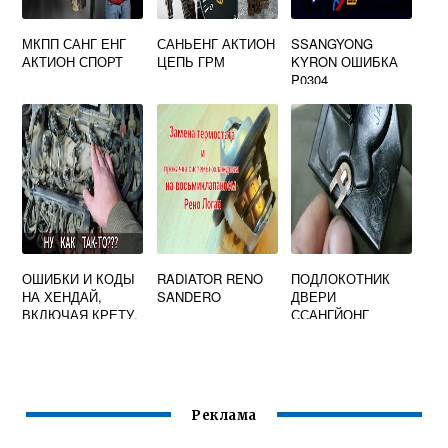
МКПП САНГ ЕНГ
САНЬЕНГ АКТИОН
SSANGYONG
АКТИОН СПОРТ
ЦЕПЬ ГРМ
KYRON ОШИБКА
P0304
ОШИБКИ И КОДЫ
RADIATOR RENO
ПОДЛОКОТНИК
НА ХЕНДАЙ,
SANDERO
ДВЕРИ
ВКЛЮЧАЯ КРЕТУ,
ССАНГЙОНГ
АКЦЕНТ И САНТА
КАЙРОН
ФЕ
Реклама