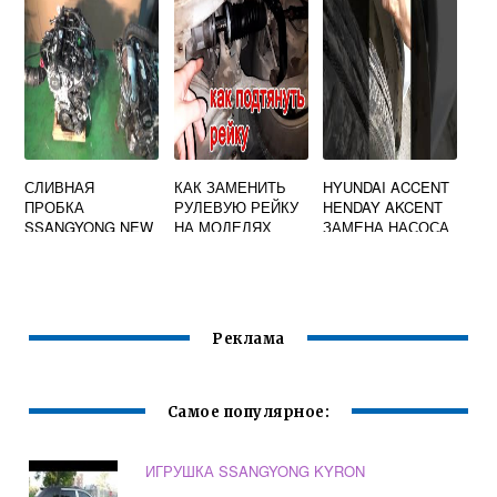
СЛИВНАЯ
КАК ЗАМЕНИТЬ
HYUNDAI ACCENT
ПРОБКА
РУЛЕВУЮ РЕЙКУ
HENDAY AKCENT
SSANGYONG NEW
НА МОДЕЛЯХ
ЗАМЕНА НАСОСА
ACTYON
РЕНО
БАЧКА
ПЛАТФОРМЫ V0
ОМЫВАТЕЛЯ -
ВИДЕО
ИНСТРУКЦИЯ
Реклама
Самое популярное:
ИГРУШКА SSANGYONG KYRON