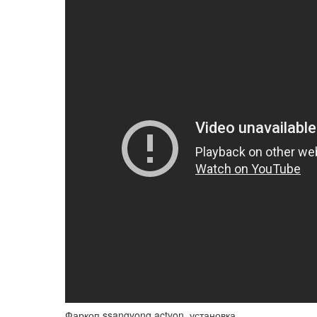
Фаркоп ssangyong actyon, установка