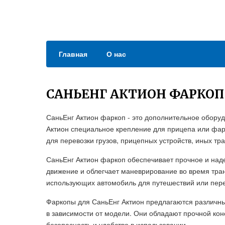
Главная
О нас
САНЬЕНГ АКТИОН ФАРКОП
СаньЕнг Актион фаркоп - это дополнительное оборуд
Актион специальное крепление для прицепа или фар
для перевозки грузов, прицепных устройств, иных тр
СаньЕнг Актион фаркоп обеспечивает прочное и над
движение и облегчает маневрирование во время тран
использующих автомобиль для путешествий или пере
Фаркопы для СаньЕнг Актион предлагаются различны
в зависимости от модели. Они обладают прочной кон
безопасность и удобство в использовании.