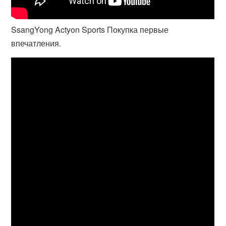
SsangYong Actyon Sports Покупка первые
впечатления.