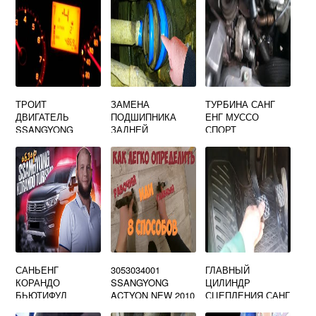
ТРОИТ
ЗАМЕНА
ТУРБИНА САНГ
ДВИГАТЕЛЬ
ПОДШИПНИКА
ЕНГ МУССО
SSANGYONG
ЗАДНЕЙ
СПОРТ
ACTYON NEW
СТУПИЦЫ НА
РЕНО ЛОГАН
СВОИМИ РУКАМИ.
АРТИКУЛ,
РАЗМЕР, ВИДЕО
САНЬЕНГ
3053034001
ГЛАВНЫЙ
КОРАНДО
SSANGYONG
ЦИЛИНДР
БЬЮТИФУЛ
ACTYON NEW 2010
СЦЕПЛЕНИЯ САНГ
2013 ШЛАНГ
ЕНГ РЕКСТОН