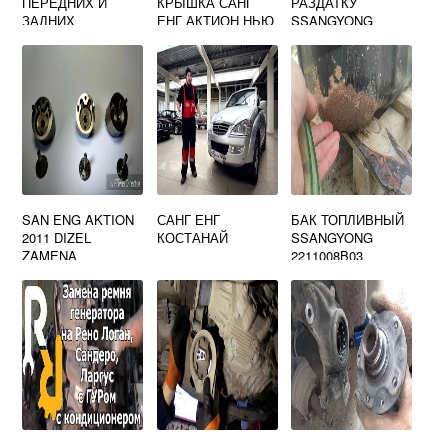
ПЕРЕДНИХ И
КРЫШКА САНГ
РАЗДАТКУ
ЗАДНИХ
ЕНГ АКТИОН НЬЮ
SSANGYONG
ТОРМОЗНЫХ
ДИЗЕЛЬ
KYRON
КОЛОДОК
ХЕНДАЙ КРЕТА
(HYUNDAI CRETA)
SAN ENG AKTION
САНГ ЕНГ
БАК ТОПЛИВНЫЙ
2011 DIZEL
КОСТАНАЙ
SSANGYONG
ZAMENA
2211008B03
FORSUNOK