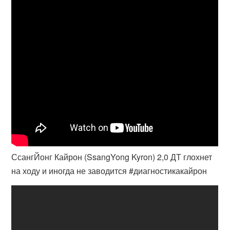
СсангЙонг Кайрон (SsangYong Kyron) 2,0 ДТ глохнет
на ходу и иногда не заводится #диагностикакайрон