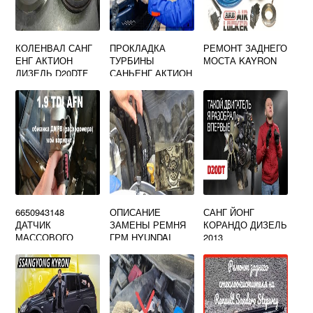
КОЛЕНВАЛ САНГ
ПРОКЛАДКА
РЕМОНТ ЗАДНЕГО
ЕНГ АКТИОН
ТУРБИНЫ
МОСТА KAYRON
ДИЗЕЛЬ D20DTF
САНЬЕНГ АКТИОН
6650943148
ОПИСАНИЕ
САНГ ЙОНГ
ДАТЧИК
ЗАМЕНЫ РЕМНЯ
КОРАНДО ДИЗЕЛЬ
МАССОВОГО
ГРМ HYUNDAI
2013
РАСХОДА
GETZ 1.4 ЛИТРА С
ВОЗДУХА
ФОТО И ВИДЕО
SSANGYONG
АНАЛОГ