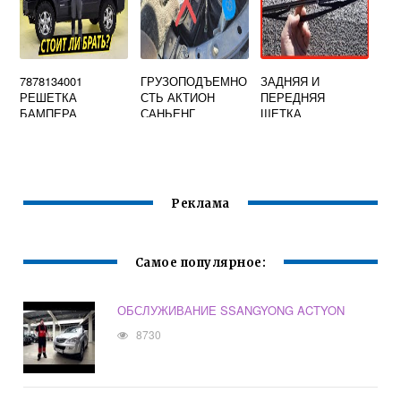
7878134001
ГРУЗОПОДЪЕМНО
ЗАДНЯЯ И
РЕШЕТКА
СТЬ АКТИОН
ПЕРЕДНЯЯ
БАМПЕРА
САНЬЕНГ
ЩЕТКА
НИЖНЯЯ
СТЕКЛООЧИСТИТ
SSANGYONG
ЕЛЯ РЕНО
ACTYON NEW
САНДЕРО
Реклама
Самое популярное:
ОБСЛУЖИВАНИЕ SSANGYONG ACTYON
8730