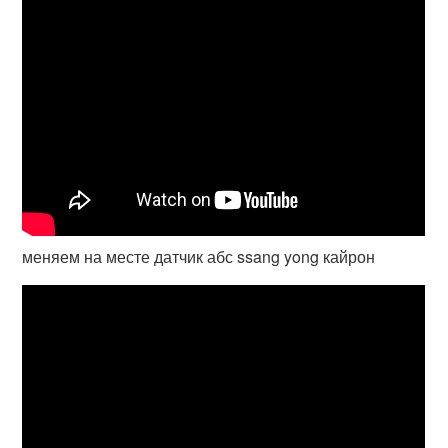
меняем на месте датчик абс ssang yong кайрон