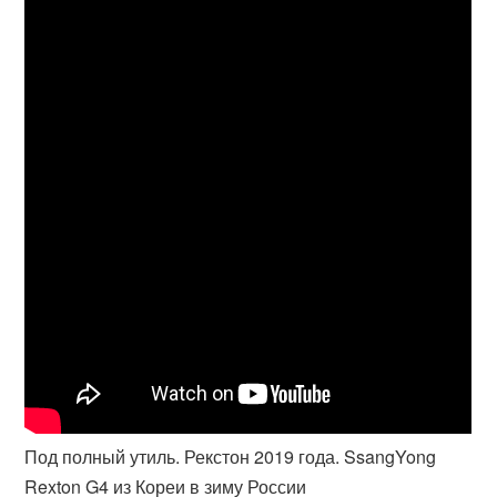
Под полный утиль. Рекстон 2019 года. SsangYong
Rexton G4 из Кореи в зиму России