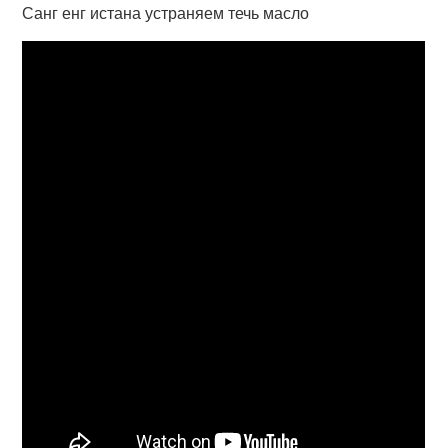
Санг енг истана устраняем течь масло