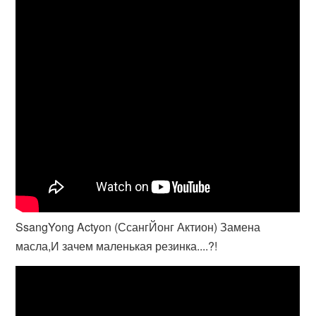
SsangYong Actyon (СсангЙонг Актион) Замена
масла,И зачем маленькая резинка....?!