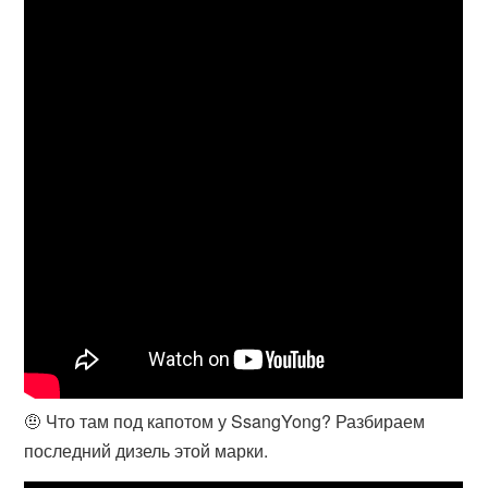
🤨 Что там под капотом у SsangYong? Разбираем
последний дизель этой марки.