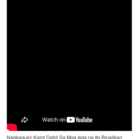
Nagkagulo! Kami Dahil Sa Mga Isda na Ito Binalikan