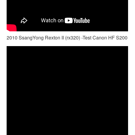
2010 SsangYong Rexton II (rx320) -Test Canon HF S200