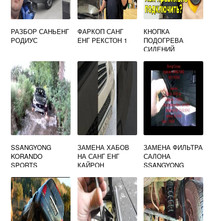
РАЗБОР САНЬЕНГ
ФАРКОП САНГ
КНОПКА
РОДИУС
ЕНГ РЕКСТОН 1
ПОДОГРЕВА
СИДЕНИЙ
SSANGYONG
ACTYON NEW
SSANGYONG
ЗАМЕНА ХАБОВ
ЗАМЕНА ФИЛЬТРА
KORANDO
НА САНГ ЕНГ
САЛОНА
SPORTS
КАЙРОН
SSANGYONG
ГАБАРИТЫ
KAYRON