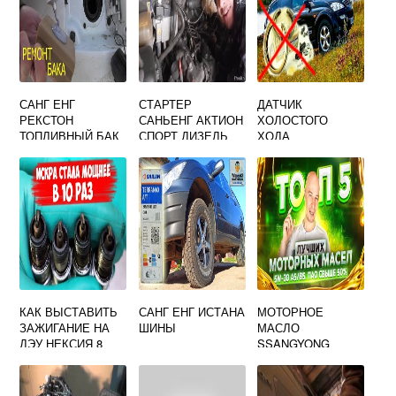
САНГ ЕНГ
СТАРТЕР
ДАТЧИК
РЕКСТОН
САНЬЕНГ АКТИОН
ХОЛОСТОГО
ТОПЛИВНЫЙ БАК
СПОРТ ДИЗЕЛЬ
ХОДА
SSANGYONG
KYRON
КАК ВЫСТАВИТЬ
САНГ ЕНГ ИСТАНА
МОТОРНОЕ
ЗАЖИГАНИЕ НА
ШИНЫ
МАСЛО
ДЭУ НЕКСИЯ 8
SSANGYONG
КЛАПАНОВ
DIESEL GASOLINE
ИНЖЕКТОР
FULLY SYNTHETIC
5W 30 4 Л