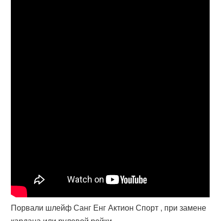
Порвали шлейф Санг Енг Актион Спорт , при замене
кардана или рулевой рейки