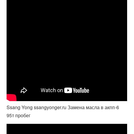
Ssang Yong ssangyonger.ru Замена масла в акпп-6
95т пробег