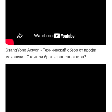
SsangYong Actyon - Технический обзор от профи
механика - Стоит ли брать санг енг актион?