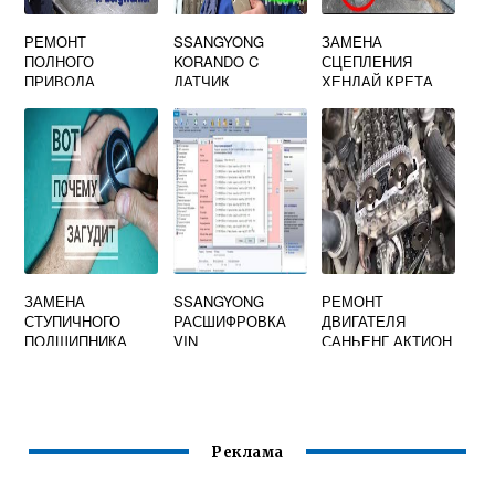
РЕМОНТ
SSANGYONG
ЗАМЕНА
ПОЛНОГО
KORANDO C
СЦЕПЛЕНИЯ
ПРИВОДА
ДАТЧИК
ХЕНДАЙ КРЕТА
ХЕНДАЙ САНТА
ПОЛОЖЕНИЯ
ПОЛНЫЙ ПРИВОД
ФЕ
КОЛЕНВАЛА
АРТИКУЛ
ЗАМЕНА
SSANGYONG
РЕМОНТ
СТУПИЧНОГО
РАСШИФРОВКА
ДВИГАТЕЛЯ
ПОДШИПНИКА
VIN
САНЬЕНГ АКТИОН
SSANGYONG
ДИЗЕЛЬ
KYRON
Реклама