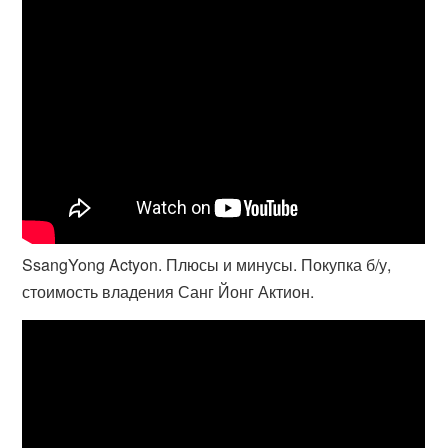
SsangYong Actyon. Плюсы и минусы. Покупка б/у,
стоимость владения Санг Йонг Актион.