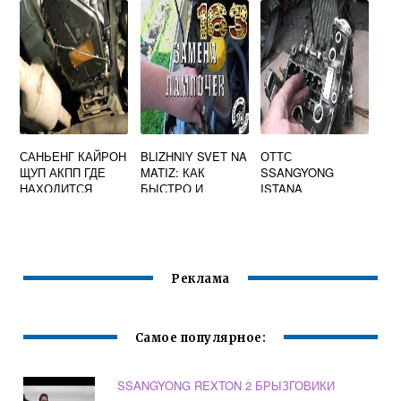
САНЬЕНГ КАЙРОН
BLIZHNIY SVET NA
ОТТС
ЩУП АКПП ГДЕ
MATIZ: КАК
SSANGYONG
НАХОДИТСЯ
БЫСТРО И
ISTANA
КАЧЕСТВЕННО
ПРОИЗВЕСТИ
РАБОТЫ ПО
ЗАМЕНЕ ЛАМП
Реклама
Самое популярное:
SSANGYONG REXTON 2 БРЫЗГОВИКИ