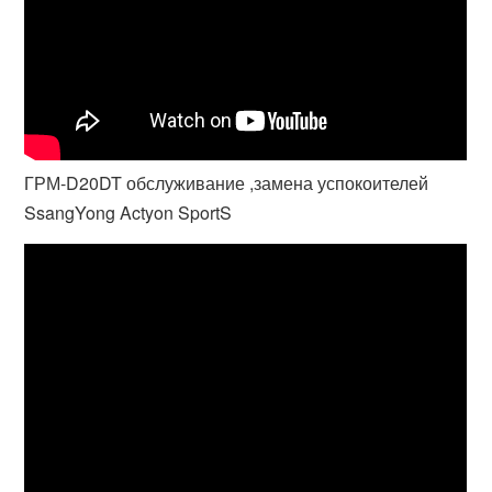
ГРМ-D20DT обслуживание ,замена успокоителей
SsangYong Actyon SportS