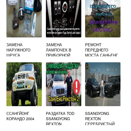
ЗАМЕНА
ЗАМЕНА
РЕМОНТ
НАРУЖНОГО
ЛАМПОЧЕК В
ПЕРЕДНЕГО
ШРУСА
ПРИБОРНОЙ
МОСТА САНЬЕНГ
SSANGYONG
ПАНЕЛИ РЕНО
КАЙРОН 2 ЛИТРА
KYRON
САНДЕРО
ДИЗЕЛЬ
ССАНГЙОНГ
РАЗДАТКА TOD
SSANGYONG
КОРАНДО 2004
SSANGYONG
REXTON
REXTON
СЕРЕБРИСТЫЙ