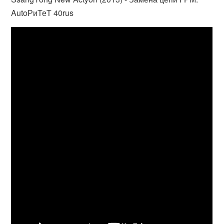
AutoРиТеТ 40rus