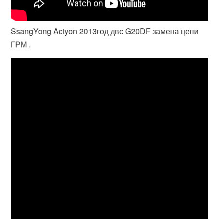
SsangYong Actyon 2013год двс G20DF замена цепи
ГРМ .