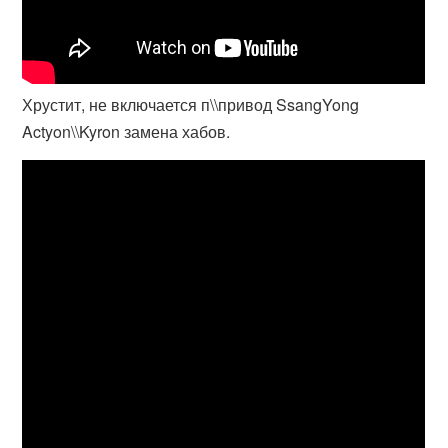
Хрустит, не включается п\\привод SsangYong
Actyon\\Kyron замена хабов.