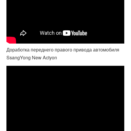
Доработка переднего правого привода автомобиля
SsangYong New Actyon