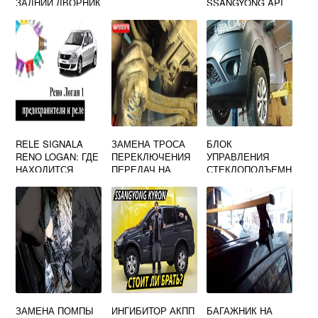
ЗАДНИЙ ДВОРНИК
SSANGYONG API
GL 5 И SAE 80W 90
RELE SIGNALA
ЗАМЕНА ТРОСА
БЛОК
RENO LOGAN: ГДЕ
ПЕРЕКЛЮЧЕНИЯ
УПРАВЛЕНИЯ
НАХОДИТСЯ
ПЕРЕДАЧ НА
СТЕКЛОПОДЪЕМН
DAEWOO MATIZ
ИКАМИ
SSANGYONG
ACTYON NEW
ЗАМЕНА ПОМПЫ
ИНГИБИТОР АКПП
БАГАЖНИК НА