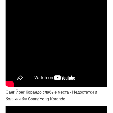
Санг Йонг Корандо слабые места - Недостатки и
болячки б/у SsangYong Korando