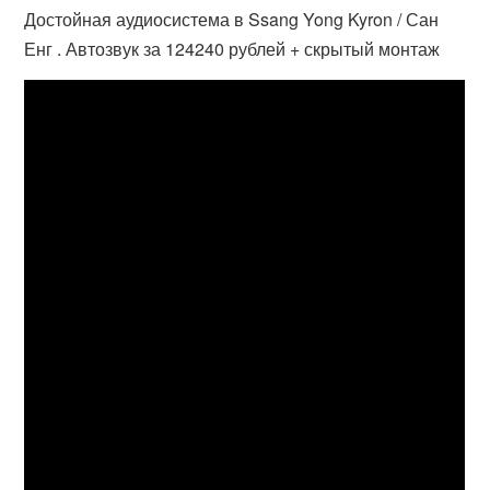
Достойная аудиосистема в Ssang Yong Kyron / Сан
Енг . Автозвук за 124240 рублей + скрытый монтаж