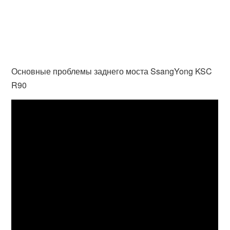
Основные проблемы заднего моста SsangYong KSC
R90