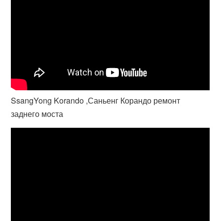
SsangYong Korando ,Саньенг Корандо ремонт
заднего моста