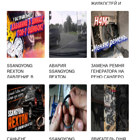
ЖИДКОСТЕЙ И
КАКОЕ МАСЛО
ПОДХОДИТ ДЛЯ
САН ЭНГ КАЙРОН
SSANGYONG
АВАРИЯ
ЗАМЕНА РЕМНЯ
REXTON
SSANGYONG
ГЕНЕРАТОРА НА
ДАВЛЕНИЕ В
REXTON
РЕНО САНДЕРО
ШИНАХ
СТЕПВЕЙ
САНЬЕНГ
SSANGYONG
ДВИГАТЕЛЬ D20R