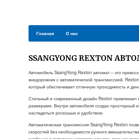
Главная
О нас
SSANGYONG REXTON АВТ
Автомобиль SsangYong Rexton автомат – это превос
внедорожник с автоматической трансмиссией. Rexto
который обеспечивает отличную проходимость и дин
Стильный и современный дизайн Rexton привлекает 
размерами. Внутри автомобиля создан просторный и
насладиться роскошью и удобством.
Автоматическая трансмиссия SsangYong Rexton поз
скоростей без необходимости ручного вмешательств
особенно в городских условиях или при дальних поез