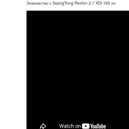
Знакомство с SsangYong Rexton 2.7 XDi 165 хп.