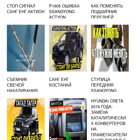
СТОП СИГНАЛ
P1605 ОШИБКА
КАК ПОМЕНЯТЬ
САНГ ЕНГ АКТИОН
SSANGYONG
ПОДШИПНИК
ACTYON
ПЕРЕДНЕЙ
СТУПИЦЫ
ХЕНДАЙ ЭЛАНТРА
СЪЕМНИК
САНГ ЕНГ
СТУПИЦА
СВЕЧЕЙ
КОСТАНАЙ
ПЕРЕДНЯЯ
НАКАЛИВАНИЯ
SSANGYONG
SSANGYONG CAR
REXTON
HYUNDAI CRETA
TOOL CT G039
2019 ГОДА:
ЗАМЕНА
КАТАЛИТИЧЕСКИ
Х КОНВЕРТЕРОВ
НА
ПЛАМЕГАСИТЕЛИ