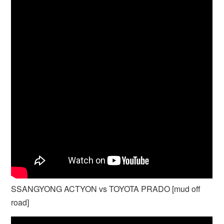
SSANGYONG ACTYON vs TOYOTA PRADO [mud off
road]