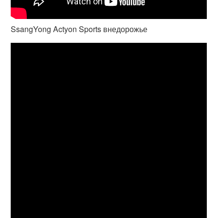
SsangYong Actyon Sports внедорожье