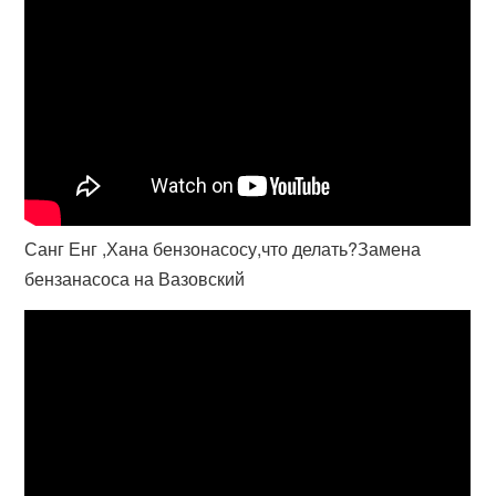
Санг Енг ,Хана бензонасосу,что делать?Замена
бензанасоса на Вазовский