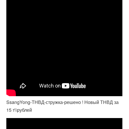
SsangYong-ТНВД-стружка-решено ! Новый ТНВД за
15 т\\рублей