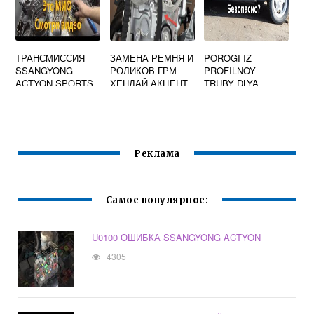
ТРАНСМИССИЯ
ЗАМЕНА РЕМНЯ И
POROGI IZ
SSANGYONG
РОЛИКОВ ГРМ
PROFILNOY
ACTYON SPORTS
ХЕНДАЙ АКЦЕНТ
TRUBY DLYA
СВОИМИ РУКАМИ
AVTOMOBILEY
Реклама
Самое популярное:
U0100 ОШИБКА SSANGYONG ACTYON
4305