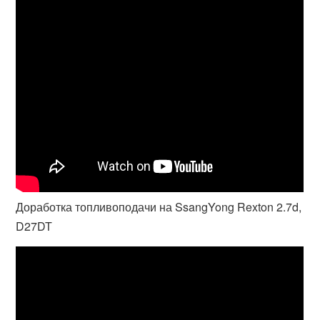
Доработка топливоподачи на SsangYong Rexton 2.7d,
D27DT