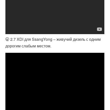
🤫 2.7 XDI для SsangYong – живучий дизель с одним
дорогим слабым местом.