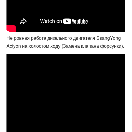
Не ровная работа дизельного двигателя SsangYong
Actyon на холостом ходу (Замена клапана форсунки).