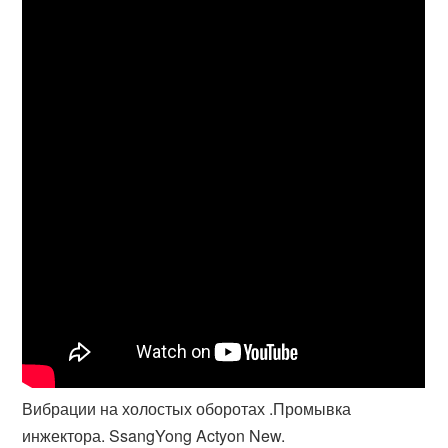
Вибрации на холостых оборотах .Промывка
инжектора. SsangYong Actyon New.