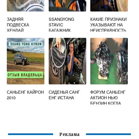
ЗАДНЯЯ
SSANGYONG
КАКИЕ ПРИЗНАКИ
ПОДВЕСКА
STAVIC
УКАЗЫВАЮТ НА
ХЕНДАЙ
БАГАЖНИК
НЕИСПРАВНОСТЬ
СОЛЯРИС: СХЕМА
ДАТЧИКА
КОЛЕНВАЛА И
КАК ИХ
ИСПРАВИТЬ?
САНЬЕНГ КАЙРОН
СИДЕНЬЯ САНГ
ФОРУМ САНЬЕНГ
2010
ЕНГ ИСТАНА
АКТИОН НЬЮ
БЕНЗИН КОГДА
ЗАМЕНА ЦЕПИ
Реклама