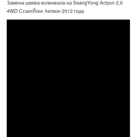
Замена шкива коленвала на SsangYong Actyon 2,0
4WD СсангЙонг Актион 2012 года