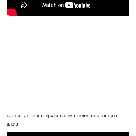
как на санг енг открутить шкив коленвала,меняю
шкив