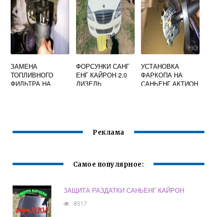
ЗАМЕНА
ФОРСУНКИ САНГ
УСТАНОВКА
ТОПЛИВНОГО
ЕНГ КАЙРОН 2.0
ФАРКОПА НА
ФИЛЬТРА НА
ДИЗЕЛЬ
САНЬЕНГ АКТИОН
РЕНО ЛАГУНА -
СПОРТ
ВИДЕО
ИНСТРУКЦИЯ,
КАК ПОМЕНЯТЬ
ФИЛЬТР ТОПЛИВА
Реклама
НА ЛАГУНЕ
Самое популярное:
ЗАЩИТА РАЗДАТКИ САНЬЕНГ КАЙРОН
8517