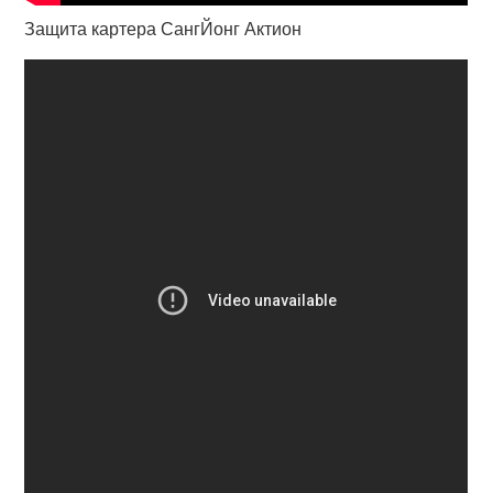
Защита картера СангЙонг Актион