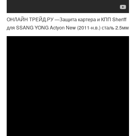
ОНЛАЙН ТРЕЙД.РУ —Защита картера и КПП Sheriff
для SSANG YONG Actyon New (2011-н.в.) сталь 2.5мм