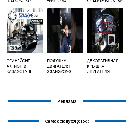
SSANGYONG
2008 ГОДА
SSANGYONG NEW
STAVIC
ACTYON
ССАНГЙОНГ
ПОДУШКА
ДЕКОРАТИВНАЯ
АКТИОН В
ДВИГАТЕЛЯ
КРЫШКА
КАЗАХСТАНЕ
SSANGYONG
ДВИГАТЕЛЯ
KYRON ДИЗЕЛЬ
SSANGYONG
ACTYON
Реклама
Самое популярное: