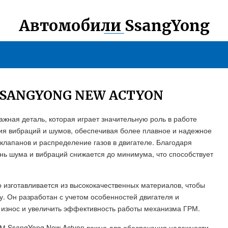
Автомобили SsangYong
SSANGYONG NEW ACTYON
ажная деталь, которая играет значительную роль в работе
ия вибраций и шумов, обеспечивая более плавное и надежное
клапанов и распределение газов в двигателе. Благодаря
нь шума и вибраций снижается до минимума, что способствует
 изготавливается из высококачественных материалов, чтобы
у. Он разработан с учетом особенностей двигателя и
ь износ и увеличить эффективность работы механизма ГРМ.
М SsangYong New Actyon важно для обеспечения надежности