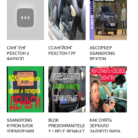
САНГ ЕНГ
ССАНГЙОНГ
АБСОРБЕР
РЕКСТОН 2
РЕКСТОН ГУР
SSANGYONG
ФАРКОП
REXTON
SSANGYONG
BLOK
КАК СНЯТЬ
KYRON БЛОК
PREDOHRANITELE
ЗЕРКАЛО
УПРАВЛЕНИЯ
Y I RELE RENAULT
ЗАДНЕГО ВИДА
АКПП
LAGUNA 2
НА ССАНГЙОНГ