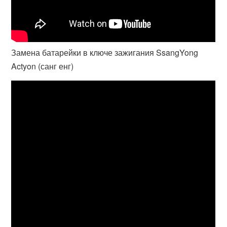
Замена батарейки в ключе зажигания SsangYong
Actyon (санг енг)