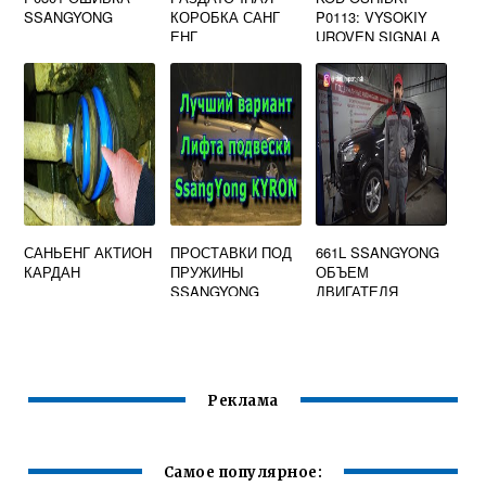
SSANGYONG
КОРОБКА САНГ
P0113: VYSOKIY
ЕНГ
UROVEN SIGNALA
CEPI DATCHIK 1
BANK 1
TEMPERATURA
VPUSKAEMOGO
VOZDUHA
САНЬЕНГ АКТИОН
ПРОСТАВКИ ПОД
661L SSANGYONG
КАРДАН
ПРУЖИНЫ
ОБЪЕМ
SSANGYONG
ДВИГАТЕЛЯ
KYRON
Реклама
Самое популярное: