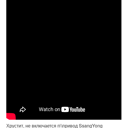
Хрустит, не включается п\\привод SsangYong