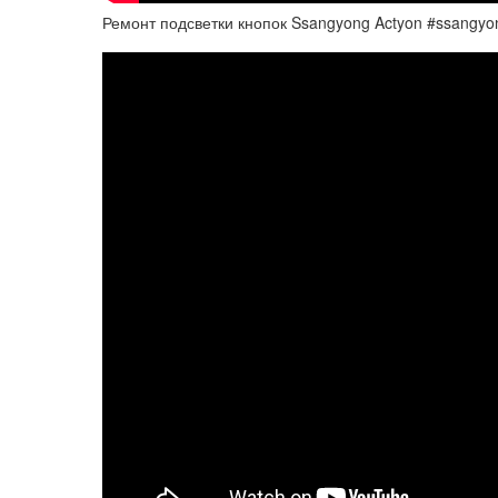
Ремонт подсветки кнопок Ssangyong Actyon #ssangy