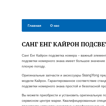
Главная
О нас
САНГ ЕНГ КАЙРОН ПОДСВ
Санг Енг Кайрон подсветка номера – важный элемент
подсветки номерного знака имеет большое значение 
плохую погоду.
Оригинальные запчасти и аксессуары SsangYong пр
модели Кайрон. Гарантированное соответствие стан
подсветки номерного знака простой и безопасной пр
Вы можете приобрести и установить оригинальную п
сервисном центре марки. Квалифицированные специ
произвести установку аккуратно и профессионально.