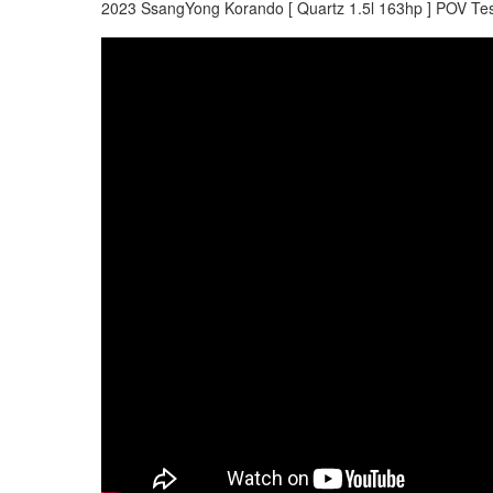
2023 SsangYong Korando [ Quartz 1.5l 163hp ] POV Test