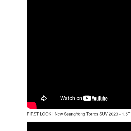
FIRST LOOK ! New SsangYong Torres SUV 2023 - 1.5T -