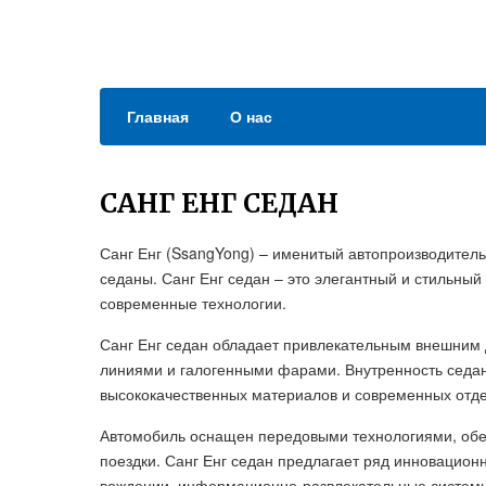
Главная
О нас
САНГ ЕНГ СЕДАН
Санг Енг (SsangYong) – именитый автопроизводител
седаны. Санг Енг седан – это элегантный и стильны
современные технологии.
Санг Енг седан обладает привлекательным внешним
линиями и галогенными фарами. Внутренность седа
высококачественных материалов и современных отд
Автомобиль оснащен передовыми технологиями, обе
поездки. Санг Енг седан предлагает ряд инновацио
вождении, информационно-развлекательные системы