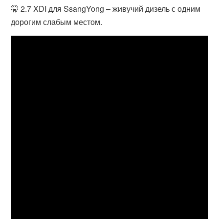
🤫 2.7 XDI для SsangYong – живучий дизель с одним
дорогим слабым местом.