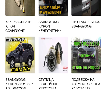
КАК РАЗОБРАТЬ
SSANGYONG
ЧТО ТАКОЕ STICS
КЛЮЧ
KYRON
SSANGYONG
ССАНГЙОНГ
КЕНГУРЯТНИК
АКТИОН НЬЮ
SSANGYONG
СТУПИЦА
ПОДВЕСКА НА
KYRON 2.0 2.3 2.7
ССАНГЙОНГ
ACTYON: КАК ОНА
3.2 - РАСХОД
РЕКСТОН 2
РАБОТАЕТ?
ТОПЛИВА НА 100
FEBEST 1482
КМ
REXF