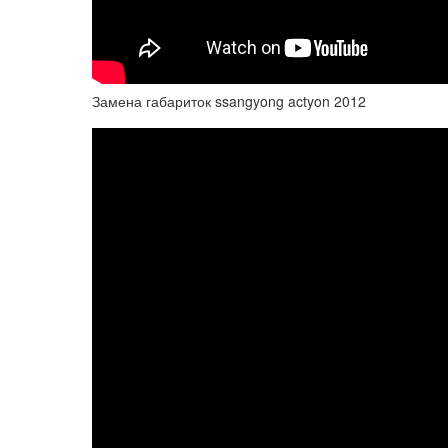
Замена габариток ssangyong actyon 2012