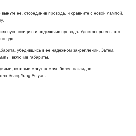
о выньте ее, отсоединив провода, и сравните с новой лампой,
пу.
вильную позицию и подключив провода. Удостоверьтесь, что
гнездо.
абарита, убедившись в ее надежном закреплении. Затем,
ампы, включив габариты.
циями, которые могут помочь более наглядно
тах SsangYong Actyon.