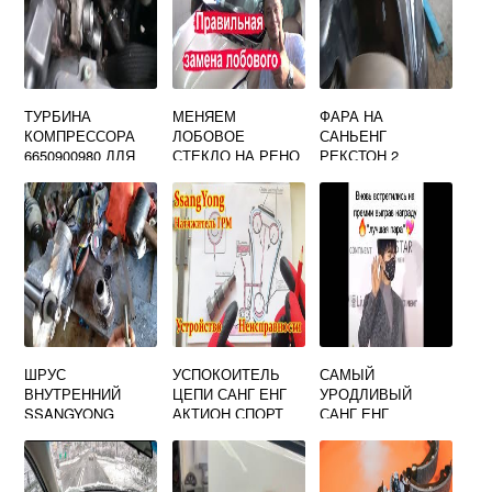
ТУРБИНА
МЕНЯЕМ
ФАРА НА
КОМПРЕССОРА
ЛОБОВОЕ
САНЬЕНГ
6650900980 ДЛЯ
СТЕКЛО НА РЕНО
РЕКСТОН 2
АВТОМОБИЛЯ
ДАСТЕР
SSANGYONG
САМОСТОЯТЕЛЬН
REXTON 2007
О
ШРУС
УСПОКОИТЕЛЬ
САМЫЙ
ВНУТРЕННИЙ
ЦЕПИ САНГ ЕНГ
УРОДЛИВЫЙ
SSANGYONG
АКТИОН СПОРТ
САНГ ЕНГ
KORANDO