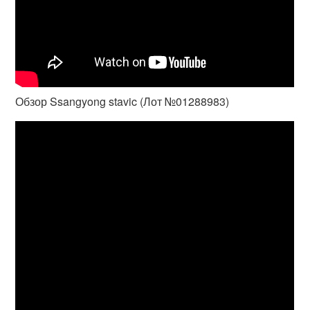
Обзор Ssangyong stavic (Лот №01288983)