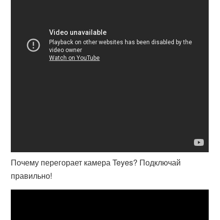
Почему перегорает камера Teyes? Подключай
правильно!