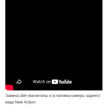
Замена 2din магнитолы и установка камеры заднего
вида New Асtyon