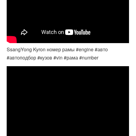
SsangYong Kyron номер рамы #engine #авто
#автоподбор #кузов #vin #рама #number